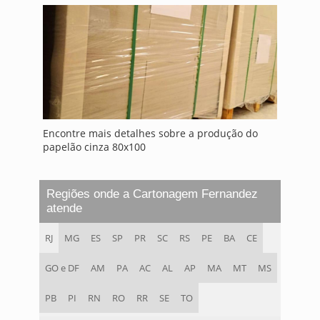
Encontre mais detalhes sobre a produção do
papelão cinza 80x100
Regiões onde a Cartonagem Fernandez
atende
RJ
MG
ES
SP
PR
SC
RS
PE
BA
CE
GO e DF
AM
PA
AC
AL
AP
MA
MT
MS
PB
PI
RN
RO
RR
SE
TO