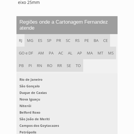
eixo 25mm
Regiões onde a Cartonagem Fernandez
atende
RJ
MG
ES
SP
PR
SC
RS
PE
BA
CE
GO e DF
AM
PA
AC
AL
AP
MA
MT
MS
PB
PI
RN
RO
RR
SE
TO
Rio de Janeiro
São Gonçalo
Duque de Caxias
Nova Iguaçu
Niterói
Belford Roxo
São João de Meriti
Campos dos Goytacazes
Petrópolis